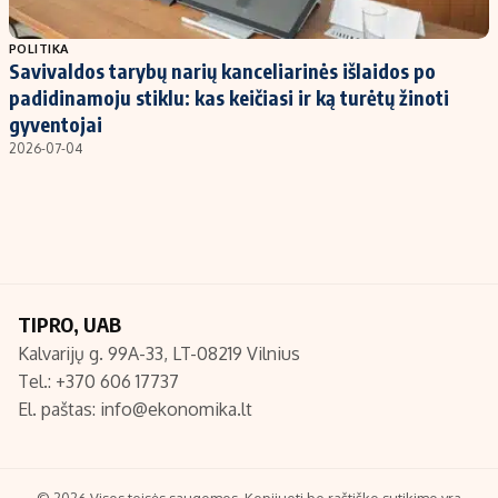
Populiarios temos
Titulinis
POLITIKA
Savivaldos tarybų narių kanceliarinės išlaidos po
Investavimas
Nedarbo išmokos skaičiuoklė
padidinamoju stiklu: kas keičiasi ir ką turėtų žinoti
Akcijų rinka
Indėliai
gyventojai
2026-07-04
Saulės elektrinės
Indėlių skaičiuoklė
Kriptovaliutos
Būsto finansai
Infliacija
Įdomios naujienos
Migracija
TIPRO, UAB
Redakcija
Kalvarijų g. 99A-33, LT-08219 Vilnius
Apie mus
Tel.: +370 606 17737
Redakcijos politika
El. paštas:
info@ekonomika.lt
Privatumo politika
Turinio žymėjimo taisyklės