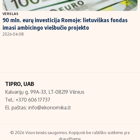
Populiarios temos
Titulinis
VERSLAS
90 mln. eurų investicija Romoje: lietuviškas fondas
Investavimas
Nedarbo išmokos skaičiuoklė
imasi ambicingo viešbučio projekto
Akcijų rinka
Indėliai
2026-04-08
Saulės elektrinės
Indėlių skaičiuoklė
Kriptovaliutos
Būsto finansai
Infliacija
Įdomios naujienos
Migracija
TIPRO, UAB
Kalvarijų g. 99A-33, LT-08219 Vilnius
Redakcija
Tel.: +370 606 17737
Apie mus
El. paštas:
info@ekonomika.lt
Redakcijos politika
Privatumo politika
Turinio žymėjimo taisyklės
© 2026 Visos teisės saugomos. Kopijuoti be raštiško sutikimo yra
draudžiama.