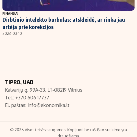
Populiarios temos
Titulinis
FINANSAI
Dirbtinio intelekto burbulas: atskleidė, ar rinka jau
Investavimas
Nedarbo išmokos skaičiuoklė
artėja prie korekcijos
Akcijų rinka
Indėliai
2026-03-10
Saulės elektrinės
Indėlių skaičiuoklė
Kriptovaliutos
Būsto finansai
Infliacija
Įdomios naujienos
Migracija
TIPRO, UAB
Kalvarijų g. 99A-33, LT-08219 Vilnius
Redakcija
Tel.: +370 606 17737
Apie mus
El. paštas:
info@ekonomika.lt
Redakcijos politika
Privatumo politika
Turinio žymėjimo taisyklės
© 2026 Visos teisės saugomos. Kopijuoti be raštiško sutikimo yra
draudžiama.