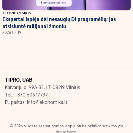
Populiarios temos
Titulinis
TECHNOLOGIJOS
Ekspertai įspėja dėl nesaugių DI programėlių: jas
Investavimas
Nedarbo išmokos skaičiuoklė
atsisiuntė milijonai žmonių
Akcijų rinka
Indėliai
2026-04-19
Saulės elektrinės
Indėlių skaičiuoklė
Kriptovaliutos
Būsto finansai
Infliacija
Įdomios naujienos
Migracija
TIPRO, UAB
Kalvarijų g. 99A-33, LT-08219 Vilnius
Redakcija
Tel.: +370 606 17737
Apie mus
El. paštas:
info@ekonomika.lt
Redakcijos politika
Privatumo politika
Turinio žymėjimo taisyklės
© 2026 Visos teisės saugomos. Kopijuoti be raštiško sutikimo yra
draudžiama.