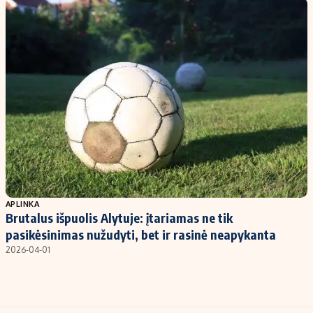
Kontaktai
Regionų naujienos
Indėlių palūkanos
APLINKA
Brutalus išpuolis Alytuje: įtariamas ne tik
pasikėsinimas nužudyti, bet ir rasinė neapykanta
2026-04-01