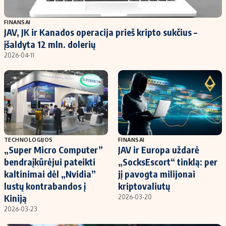
Populiarios temos
Titulinis
FINANSAI
JAV, JK ir Kanados operacija prieš kripto sukčius –
Investavimas
Nedarbo išmokos skaičiuoklė
įšaldyta 12 mln. dolerių
Akcijų rinka
Indėliai
2026-04-11
Saulės elektrinės
Indėlių skaičiuoklė
Kriptovaliutos
Būsto finansai
Infliacija
Įdomios naujienos
Migracija
TECHNOLOGIJOS
FINANSAI
„Super Micro Computer”
JAV ir Europa uždarė
Redakcija
bendraįkūrėjui pateikti
„SocksEscort“ tinklą: per
Apie mus
kaltinimai dėl „Nvidia”
jį pavogta milijonai
Redakcijos politika
lustų kontrabandos į
kriptovaliutų
Kiniją
2026-03-20
Privatumo politika
2026-03-23
Turinio žymėjimo taisyklės