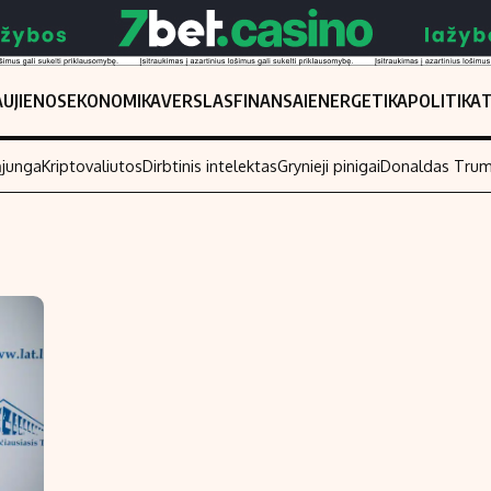
UJIENOS
EKONOMIKA
VERSLAS
FINANSAI
ENERGETIKA
POLITIKA
ąjunga
Kriptovaliutos
Dirbtinis intelektas
Grynieji pinigai
Donaldas Tru
Populiarios temos
Titulinis
Investavimas
Nedarbo išmo
Akcijų rinka
Indėliai
Saulės elektrinės
Indėlių skaiči
Kriptovaliutos
Būsto finansa
Infliacija
Įdomios nauji
Migracija