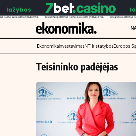
NA
Ekonomika
Investavimas
NT ir statybos
Europos S
Teisininko padėjėjas
Turinys
Skaitykite
Naujienos
Finansai
Aplinka
Įmonės
Verslas
Žemės ūkis
Energetika
Technologijos
Ekonomika
Laisvalaikis
Politika