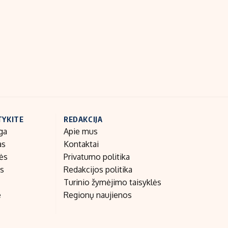
Indėlių palūkanos
TYKITE
REDAKCIJA
ga
Apie mus
as
Kontaktai
nės
Privatumo politika
as
Redakcijos politika
Turinio žymėjimo taisyklės
e
Regionų naujienos