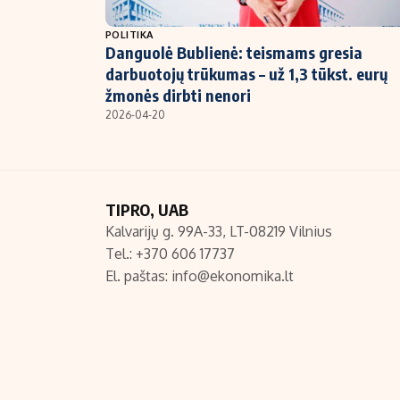
NT ir statybos
POLITIKA
Danguolė Bublienė: teismams gresia
darbuotojų trūkumas – už 1,3 tūkst. eurų
žmonės dirbti nenori
2026-04-20
TIPRO, UAB
Kalvarijų g. 99A-33, LT-08219 Vilnius
Tel.: +370 606 17737
El. paštas:
info@ekonomika.lt