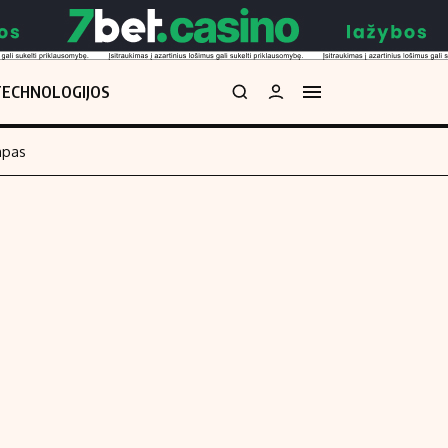
TECHNOLOGIJOS
mpas
Redakcija
kos skaičiuoklė
Apie mus
Redakcijos politika
uoklė
Privatumo politika
i
Turinio žymėjimo taisyklės
enos
Kontaktai
Regionų naujienos