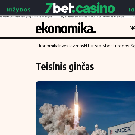
NA
Ekonomika
Investavimas
NT ir statybos
Europos S
Teisinis ginčas
Turinys
Skaitykite
Naujienos
Finansai
Aplinka
Įmonės
Verslas
Žemės ūkis
Energetika
Technologijos
Ekonomika
Laisvalaikis
Politika