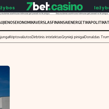
UJIENOS
EKONOMIKA
VERSLAS
FINANSAI
ENERGETIKA
POLITIKA
ąjunga
Kriptovaliutos
Dirbtinis intelektas
Grynieji pinigai
Donaldas Tru
Populiarios temos
Titulinis
Investavimas
Nedarbo išmo
Akcijų rinka
Indėliai
Saulės elektrinės
Indėlių skaiči
Kriptovaliutos
Būsto finansa
Infliacija
Įdomios nauji
Migracija