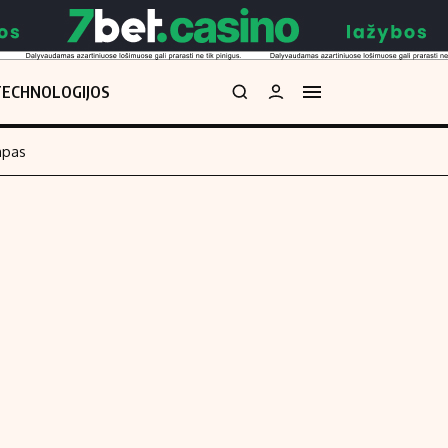
TECHNOLOGIJOS
mpas
Redakcija
kos skaičiuoklė
Apie mus
Redakcijos politika
uoklė
Privatumo politika
i
Turinio žymėjimo taisyklės
enos
Kontaktai
Regionų naujienos