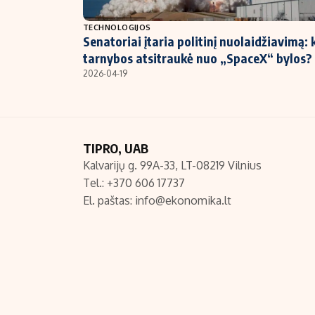
NT ir statybos
TECHNOLOGIJOS
Senatoriai įtaria politinį nuolaidžiavimą: 
tarnybos atsitraukė nuo „SpaceX“ bylos?
2026-04-19
TIPRO, UAB
Kalvarijų g. 99A-33, LT-08219 Vilnius
Tel.: +370 606 17737
El. paštas:
info@ekonomika.lt