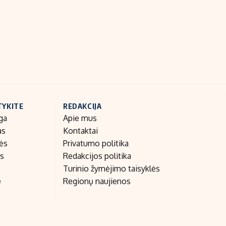
Indėlių palūkanos
TYKITE
REDAKCIJA
ga
Apie mus
as
Kontaktai
nės
Privatumo politika
as
Redakcijos politika
Turinio žymėjimo taisyklės
e
Regionų naujienos