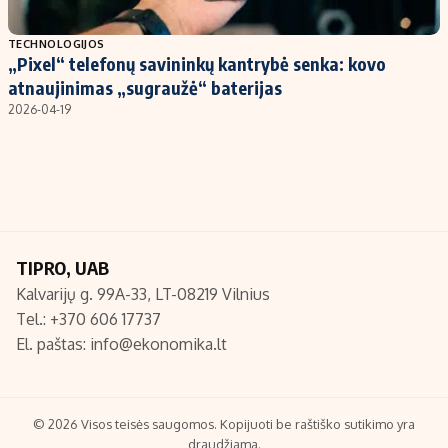
Populiarios temos
Titulinis
TECHNOLOGIJOS
„Pixel“ telefonų savininkų kantrybė senka: kovo
Investavimas
Nedarbo išmokos skaičiuoklė
atnaujinimas „sugraužė“ baterijas
Akcijų rinka
Indėliai
2026-04-19
Saulės elektrinės
Indėlių skaičiuoklė
Kriptovaliutos
Būsto finansai
Infliacija
Įdomios naujienos
Migracija
TIPRO, UAB
Kalvarijų g. 99A-33, LT-08219 Vilnius
Redakcija
Tel.: +370 606 17737
Apie mus
El. paštas:
info@ekonomika.lt
Redakcijos politika
Privatumo politika
Turinio žymėjimo taisyklės
© 2026 Visos teisės saugomos. Kopijuoti be raštiško sutikimo yra
draudžiama.