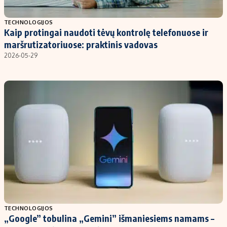
Populiarios temos
Titulinis
TECHNOLOGIJOS
Kaip protingai naudoti tėvų kontrolę telefonuose ir
Investavimas
Nedarbo išmokos skaičiuoklė
maršrutizatoriuose: praktinis vadovas
Akcijų rinka
Indėliai
2026-05-29
Saulės elektrinės
Indėlių skaičiuoklė
Kriptovaliutos
Būsto finansai
Infliacija
Įdomios naujienos
Migracija
Redakcija
Apie mus
Redakcijos politika
Privatumo politika
TECHNOLOGIJOS
Turinio žymėjimo taisyklės
„Google” tobulina „Gemini” išmaniesiems namams –