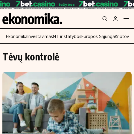
Ekonomika
Investavimas
NT ir statybos
Europos Sąjunga
Kriptoval
Tėvų kontrolė
Turinys
Skaitykite
Naujienos
Finansai
Aplinka
Įmonės
Verslas
Žemės ūkis
Energetika
Technologijos
Ekonomika
Laisvalaikis
Politika
NT ir statybos