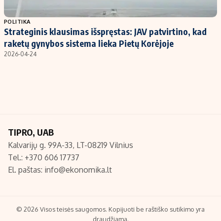
Populiarios temos
Titulinis
POLITIKA
Strateginis klausimas išspręstas: JAV patvirtino, kad
Investavimas
Nedarbo išmokos skaičiuoklė
raketų gynybos sistema lieka Pietų Korėjoje
Akcijų rinka
Indėliai
2026-04-24
Saulės elektrinės
Indėlių skaičiuoklė
Kriptovaliutos
Būsto finansai
Infliacija
Įdomios naujienos
Migracija
TIPRO, UAB
Kalvarijų g. 99A-33, LT-08219 Vilnius
Redakcija
Tel.: +370 606 17737
Apie mus
El. paštas:
info@ekonomika.lt
Redakcijos politika
Privatumo politika
Turinio žymėjimo taisyklės
© 2026 Visos teisės saugomos. Kopijuoti be raštiško sutikimo yra
draudžiama.