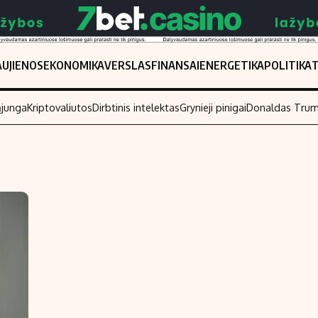
UJIENOS
EKONOMIKA
VERSLAS
FINANSAI
ENERGETIKA
POLITIKA
ąjunga
Kriptovaliutos
Dirbtinis intelektas
Grynieji pinigai
Donaldas Tru
Populiarios temos
Titulinis
Investavimas
Nedarbo išmo
Akcijų rinka
Indėliai
Saulės elektrinės
Indėlių skaiči
Kriptovaliutos
Būsto finansa
Infliacija
Įdomios nauji
Migracija