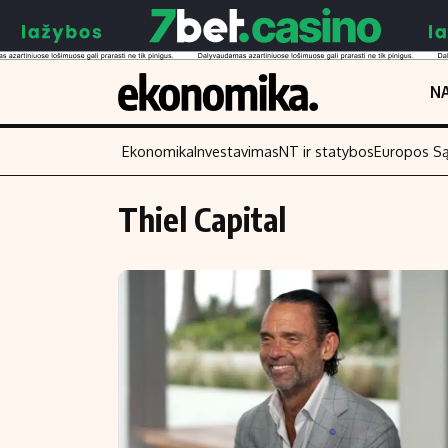
NA
Ekonomika
Investavimas
NT ir statybos
Europos S
Thiel Capital
Turinys
Skaitykite
Naujienos
Finansai
Aplinka
Įmonės
Verslas
Žemės ūkis
Energetika
Technologijos
Ekonomika
Laisvalaikis
Politika