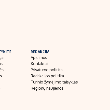
Indėlių palūkanos
TYKITE
REDAKCIJA
ga
Apie mus
as
Kontaktai
nės
Privatumo politika
as
Redakcijos politika
Turinio žymėjimo taisyklės
e
Regionų naujienos