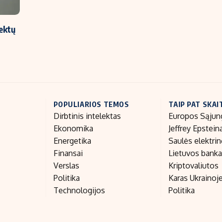
jektų
POPULIARIOS TEMOS
TAIP PAT SKAI
Dirbtinis intelektas
Europos Sąjun
Ekonomika
Jeffrey Epstein
Energetika
Saulės elektri
Finansai
Lietuvos bank
Verslas
Kriptovaliutos
Politika
Karas Ukrainoj
Technologijos
Politika