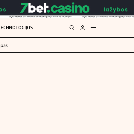
TECHNOLOGIJOS
mpas
Redakcija
kos skaičiuoklė
Apie mus
Redakcijos politika
uoklė
Privatumo politika
i
Turinio žymėjimo taisyklės
enos
Kontaktai
Regionų naujienos