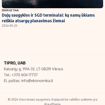
Populiarios temos
Titulinis
ENERGETIKA
Dujų saugyklos ir SGD terminalai: ką namų ūkiams
Investavimas
Nedarbo išmokos skaičiuoklė
reiškia atsargų planavimas žiemai
Akcijų rinka
Indėliai
2026-05-25
Saulės elektrinės
Indėlių skaičiuoklė
Kriptovaliutos
Būsto finansai
Infliacija
Įdomios naujienos
Migracija
TIPRO, UAB
Kalvarijų g. 99A-33, LT-08219 Vilnius
Redakcija
Tel.: +370 606 17737
Apie mus
El. paštas:
info@ekonomika.lt
Redakcijos politika
Privatumo politika
Turinio žymėjimo taisyklės
© 2026 Visos teisės saugomos. Kopijuoti be raštiško sutikimo yra
draudžiama.