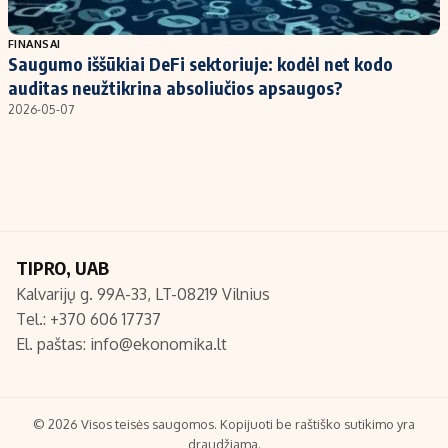
Populiarios temos
Titulinis
FINANSAI
Saugumo iššūkiai DeFi sektoriuje: kodėl net kodo
Investavimas
Nedarbo išmokos skaičiuoklė
auditas neužtikrina absoliučios apsaugos?
Akcijų rinka
Indėliai
2026-05-07
Saulės elektrinės
Indėlių skaičiuoklė
Kriptovaliutos
Būsto finansai
Infliacija
Įdomios naujienos
Migracija
TIPRO, UAB
Kalvarijų g. 99A-33, LT-08219 Vilnius
Redakcija
Tel.: +370 606 17737
Apie mus
El. paštas:
info@ekonomika.lt
Redakcijos politika
Privatumo politika
Turinio žymėjimo taisyklės
© 2026 Visos teisės saugomos. Kopijuoti be raštiško sutikimo yra
draudžiama.