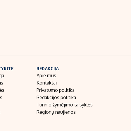
Indėlių palūkanos
TYKITE
REDAKCIJA
ga
Apie mus
as
Kontaktai
nės
Privatumo politika
as
Redakcijos politika
Turinio žymėjimo taisyklės
e
Regionų naujienos