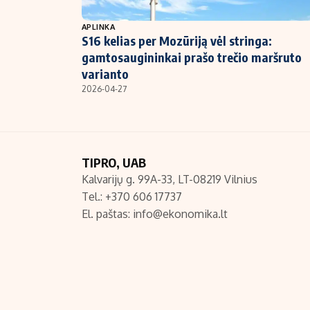
NT ir statybos
APLINKA
S16 kelias per Mozūriją vėl stringa:
gamtosaugininkai prašo trečio maršruto
varianto
2026-04-27
TIPRO, UAB
Kalvarijų g. 99A-33, LT-08219 Vilnius
Tel.: +370 606 17737
El. paštas:
info@ekonomika.lt