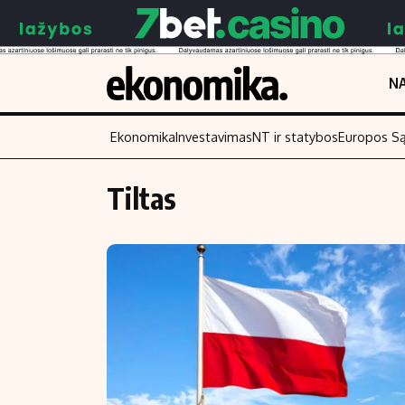
NA
Ekonomika
Investavimas
NT ir statybos
Europos S
Tiltas
Turinys
Skaitykite
Naujienos
Finansai
Aplinka
Įmonės
Verslas
Žemės ūkis
Energetika
Technologijos
Ekonomika
Laisvalaikis
Politika