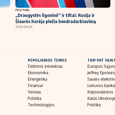
POLITIKA
„Draugystės ligoninė“ ir tiltai: Rusija ir
Šiaurės Korėja plečia bendradarbiavimą
2026-04-26
POPULIARIOS TEMOS
TAIP PAT SKAI
Dirbtinis intelektas
Europos Sąjun
Ekonomika
Jeffrey Epstein
Energetika
Saulės elektri
Finansai
Lietuvos bank
Verslas
Kriptovaliutos
Politika
Karas Ukrainoj
Technologijos
Politika