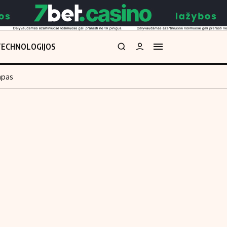
TECHNOLOGIJOS
mpas
Redakcija
kos skaičiuoklė
Apie mus
Redakcijos politika
uoklė
Privatumo politika
i
Turinio žymėjimo taisyklės
enos
Kontaktai
Regionų naujienos