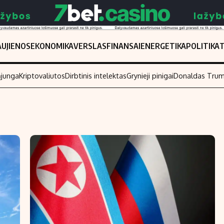
UJIENOS
EKONOMIKA
VERSLAS
FINANSAI
ENERGETIKA
POLITIKA
ąjunga
Kriptovaliutos
Dirbtinis intelektas
Grynieji pinigai
Donaldas Tru
Populiarios temos
Titulinis
Investavimas
Nedarbo išmo
Akcijų rinka
Indėliai
Saulės elektrinės
Indėlių skaiči
Kriptovaliutos
Būsto finansa
Infliacija
Įdomios nauji
Migracija