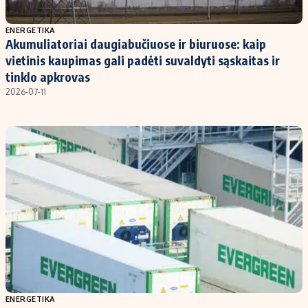
Populiarios temos
Titulinis
ENERGETIKA
Akumuliatoriai daugiabučiuose ir biuruose: kaip
Investavimas
Nedarbo išmokos skaičiuoklė
vietinis kaupimas gali padėti suvaldyti sąskaitas ir
Akcijų rinka
Indėliai
tinklo apkrovas
2026-07-11
Saulės elektrinės
Indėlių skaičiuoklė
Kriptovaliutos
Būsto finansai
Infliacija
Įdomios naujienos
Migracija
Redakcija
Apie mus
Redakcijos politika
Privatumo politika
Turinio žymėjimo taisyklės
ENERGETIKA