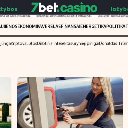
UJIENOS
EKONOMIKA
VERSLAS
FINANSAI
ENERGETIKA
POLITIKA
ąjunga
Kriptovaliutos
Dirbtinis intelektas
Grynieji pinigai
Donaldas Tru
Populiarios temos
Titulinis
Investavimas
Nedarbo išmo
Akcijų rinka
Indėliai
Saulės elektrinės
Indėlių skaiči
Kriptovaliutos
Būsto finansa
Infliacija
Įdomios nauji
Migracija