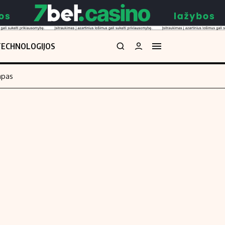
TECHNOLOGIJOS
mpas
Redakcija
kos skaičiuoklė
Apie mus
Redakcijos politika
uoklė
Privatumo politika
i
Turinio žymėjimo taisyklės
enos
Kontaktai
Regionų naujienos