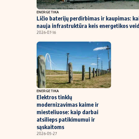
NT ir statybos
ENERGETIKA
Ličio baterijų perdirbimas ir kaupimas: ka
nauja infrastruktūra keis energetikos vei
2026-07-16
ENERGETIKA
Elektros tinklų
modernizavimas kaime ir
miesteliuose: kaip darbai
atsilieps patikimumui ir
sąskaitoms
2026-05-27