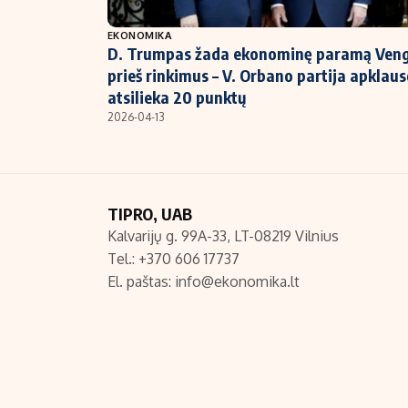
NT ir statybos
EKONOMIKA
D. Trumpas žada ekonominę paramą Veng
prieš rinkimus – V. Orbano partija apklau
atsilieka 20 punktų
2026-04-13
TIPRO, UAB
Kalvarijų g. 99A-33, LT-08219 Vilnius
Tel.: +370 606 17737
El. paštas:
info@ekonomika.lt