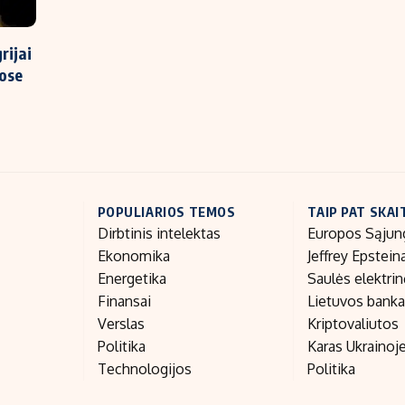
rijai
sose
POPULIARIOS TEMOS
TAIP PAT SKAI
Dirbtinis intelektas
Europos Sąjun
Ekonomika
Jeffrey Epstein
Energetika
Saulės elektri
Finansai
Lietuvos bank
Verslas
Kriptovaliutos
Politika
Karas Ukrainoj
Technologijos
Politika