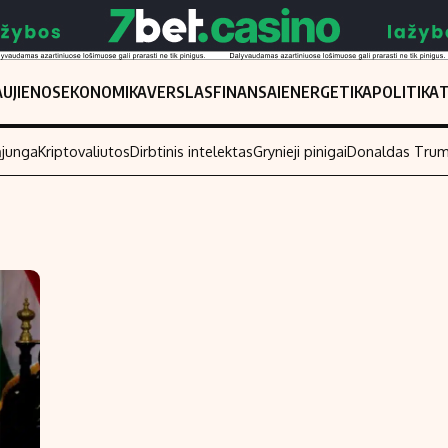
UJIENOS
EKONOMIKA
VERSLAS
FINANSAI
ENERGETIKA
POLITIKA
ąjunga
Kriptovaliutos
Dirbtinis intelektas
Grynieji pinigai
Donaldas Tru
Populiarios temos
Titulinis
Investavimas
Nedarbo išmo
Akcijų rinka
Indėliai
Saulės elektrinės
Indėlių skaiči
Kriptovaliutos
Būsto finansa
Infliacija
Įdomios nauji
Migracija