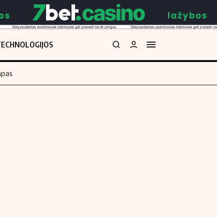
TECHNOLOGIJOS
mpas
Redakcija
kos skaičiuoklė
Apie mus
Redakcijos politika
uoklė
Privatumo politika
i
Turinio žymėjimo taisyklės
enos
Kontaktai
Regionų naujienos