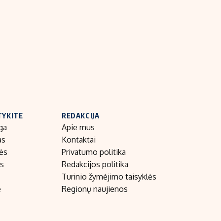
Indėlių palūkanos
TYKITE
REDAKCIJA
ga
Apie mus
as
Kontaktai
nės
Privatumo politika
as
Redakcijos politika
Turinio žymėjimo taisyklės
e
Regionų naujienos