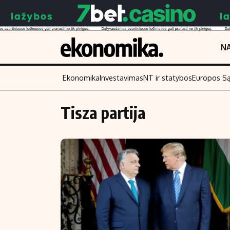
NA
Ekonomika
Investavimas
NT ir statybos
Europos S
Tisza partija
Turinys
Skaitykite
Naujienos
Finansai
Aplinka
Įmonės
Verslas
Žemės ūkis
Energetika
Technologijos
Ekonomika
Laisvalaikis
Politika