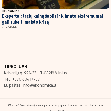
Populiarios temos
Titulinis
EKONOMIKA
Ekspertai: trąšų kainų šuolis ir klimato ekstremumai
Investavimas
Nedarbo išmokos skaičiuoklė
gali sukelti maisto krizę
Akcijų rinka
Indėliai
2026-04-12
Saulės elektrinės
Indėlių skaičiuoklė
Kriptovaliutos
Būsto finansai
Infliacija
Įdomios naujienos
Migracija
TIPRO, UAB
Kalvarijų g. 99A-33, LT-08219 Vilnius
Redakcija
Tel.: +370 606 17737
Apie mus
El. paštas:
info@ekonomika.lt
Redakcijos politika
Privatumo politika
Turinio žymėjimo taisyklės
© 2026 Visos teisės saugomos. Kopijuoti be raštiško sutikimo yra
draudžiama.