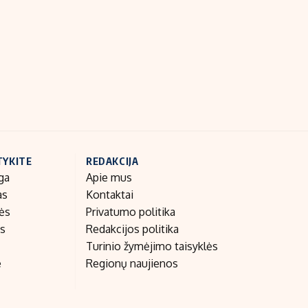
Indėlių palūkanos
TYKITE
REDAKCIJA
ga
Apie mus
as
Kontaktai
nės
Privatumo politika
as
Redakcijos politika
Turinio žymėjimo taisyklės
e
Regionų naujienos