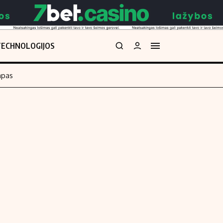
TECHNOLOGIJOS
mpas
Redakcija
kos skaičiuoklė
Apie mus
Redakcijos politika
uoklė
Privatumo politika
i
Turinio žymėjimo taisyklės
enos
Kontaktai
Regionų naujienos