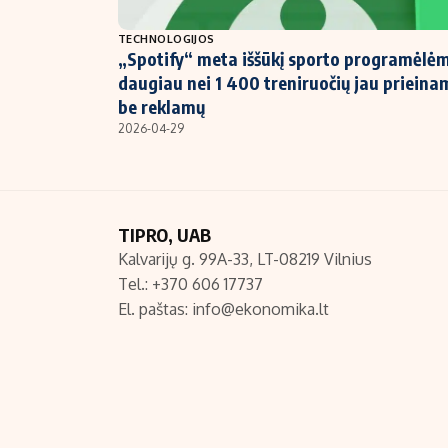
NT ir statybos
TECHNOLOGIJOS
„Spotify“ meta iššūkį sporto programėlėm
daugiau nei 1 400 treniruočių jau prieina
be reklamų
2026-04-29
TIPRO, UAB
Kalvarijų g. 99A-33, LT-08219 Vilnius
Tel.: +370 606 17737
El. paštas:
info@ekonomika.lt