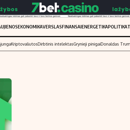
UJIENOS
EKONOMIKA
VERSLAS
FINANSAI
ENERGETIKA
POLITIKA
ąjunga
Kriptovaliutos
Dirbtinis intelektas
Grynieji pinigai
Donaldas Tru
Populiarios temos
Titulinis
Investavimas
Nedarbo išmo
Akcijų rinka
Indėliai
Saulės elektrinės
Indėlių skaiči
Kriptovaliutos
Būsto finansa
Infliacija
Įdomios nauji
Migracija