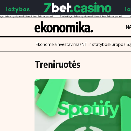
NA
Ekonomika
Investavimas
NT ir statybos
Europos S
Treniruotės
Turinys
Skaitykite
Naujienos
Finansai
Aplinka
Įmonės
Verslas
Žemės ūkis
Energetika
Technologijos
Ekonomika
Laisvalaikis
Politika