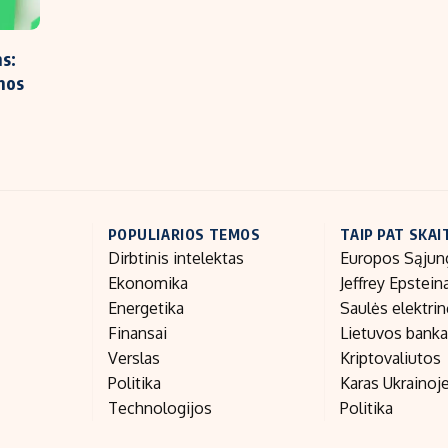
s:
mos
POPULIARIOS TEMOS
TAIP PAT SKAI
Dirbtinis intelektas
Europos Sąjun
Ekonomika
Jeffrey Epstein
Energetika
Saulės elektri
Finansai
Lietuvos bank
Verslas
Kriptovaliutos
Politika
Karas Ukrainoj
Technologijos
Politika