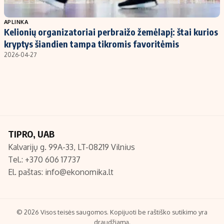
Populiarios temos
Titulinis
APLINKA
Kelionių organizatoriai perbraižo žemėlapį: štai kurios
Investavimas
Nedarbo išmokos skaičiuoklė
kryptys šiandien tampa tikromis favoritėmis
Akcijų rinka
Indėliai
2026-04-27
Saulės elektrinės
Indėlių skaičiuoklė
Kriptovaliutos
Būsto finansai
Infliacija
Įdomios naujienos
Migracija
TIPRO, UAB
Kalvarijų g. 99A-33, LT-08219 Vilnius
Redakcija
Tel.: +370 606 17737
Apie mus
El. paštas:
info@ekonomika.lt
Redakcijos politika
Privatumo politika
Turinio žymėjimo taisyklės
© 2026 Visos teisės saugomos. Kopijuoti be raštiško sutikimo yra
draudžiama.