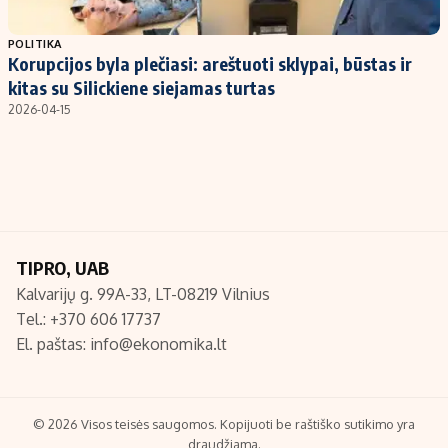
Populiarios temos
Titulinis
POLITIKA
Korupcijos byla plečiasi: areštuoti sklypai, būstas ir
Investavimas
Nedarbo išmokos skaičiuoklė
kitas su Silickiene siejamas turtas
Akcijų rinka
Indėliai
2026-04-15
Saulės elektrinės
Indėlių skaičiuoklė
Kriptovaliutos
Būsto finansai
Infliacija
Įdomios naujienos
Migracija
TIPRO, UAB
Kalvarijų g. 99A-33, LT-08219 Vilnius
Redakcija
Tel.: +370 606 17737
Apie mus
El. paštas:
info@ekonomika.lt
Redakcijos politika
Privatumo politika
Turinio žymėjimo taisyklės
© 2026 Visos teisės saugomos. Kopijuoti be raštiško sutikimo yra
draudžiama.