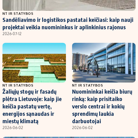
Populiarios temos
Titulinis
NT IR STATYBOS
Sandėliavimo ir logistikos pastatai keičiasi: kaip nauji
Investavimas
Nedarbo išmokos skaičiuoklė
projektai veikia nuomininkus ir aplinkinius rajonus
Akcijų rinka
Indėliai
2026-07-12
Saulės elektrinės
Indėlių skaičiuoklė
Kriptovaliutos
Būsto finansai
Infliacija
Įdomios naujienos
Migracija
NT IR STATYBOS
NT IR STATYBOS
Žaliųjų stogų ir fasadų
Nuomininkai keičia biurų
Redakcija
plėtra Lietuvoje: kaip jie
rinką: kaip prisitaiko
Apie mus
keičia pastatų vertę,
verslo centrai ir kokių
Redakcijos politika
energijos sąnaudas ir
sprendimų laukia
miestų klimatą
darbuotojai
Privatumo politika
2026-06-02
2026-06-02
Turinio žymėjimo taisyklės