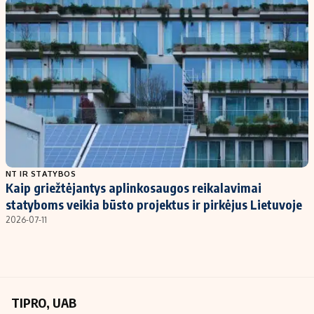
Kontaktai
Regionų naujienos
Indėlių palūkanos
NT IR STATYBOS
Kaip griežtėjantys aplinkosaugos reikalavimai
statyboms veikia būsto projektus ir pirkėjus Lietuvoje
2026-07-11
TIPRO, UAB