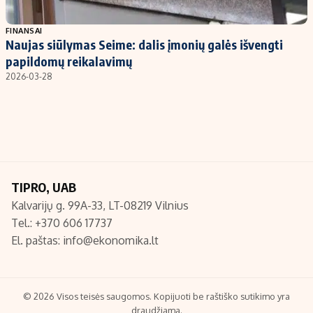
Populiarios temos
Titulinis
FINANSAI
Naujas siūlymas Seime: dalis įmonių galės išvengti
Investavimas
Nedarbo išmokos skaičiuoklė
papildomų reikalavimų
Akcijų rinka
Indėliai
2026-03-28
Saulės elektrinės
Indėlių skaičiuoklė
Kriptovaliutos
Būsto finansai
Infliacija
Įdomios naujienos
Migracija
TIPRO, UAB
Kalvarijų g. 99A-33, LT-08219 Vilnius
Redakcija
Tel.: +370 606 17737
Apie mus
El. paštas:
info@ekonomika.lt
Redakcijos politika
Privatumo politika
Turinio žymėjimo taisyklės
© 2026 Visos teisės saugomos. Kopijuoti be raštiško sutikimo yra
draudžiama.