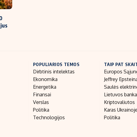
0
ojus
POPULIARIOS TEMOS
TAIP PAT SKAI
Dirbtinis intelektas
Europos Sąjun
Ekonomika
Jeffrey Epstein
Energetika
Saulės elektri
Finansai
Lietuvos bank
Verslas
Kriptovaliutos
Politika
Karas Ukrainoj
Technologijos
Politika