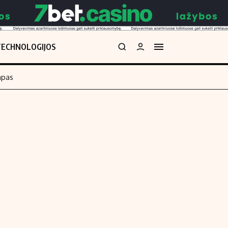
TECHNOLOGIJOS
mpas
Redakcija
kos skaičiuoklė
Apie mus
Redakcijos politika
uoklė
Privatumo politika
i
Turinio žymėjimo taisyklės
enos
Kontaktai
Regionų naujienos