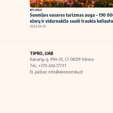
NT ir statybos
APLINKA
Suomijos vasaros turizmas auga – 190 00
ežerų ir vidurnakčio saulė traukia keliaut
2026-05-01
TIPRO, UAB
Kalvarijų g. 99A-33, LT-08219 Vilnius
Tel.: +370 606 17737
El. paštas:
info@ekonomika.lt