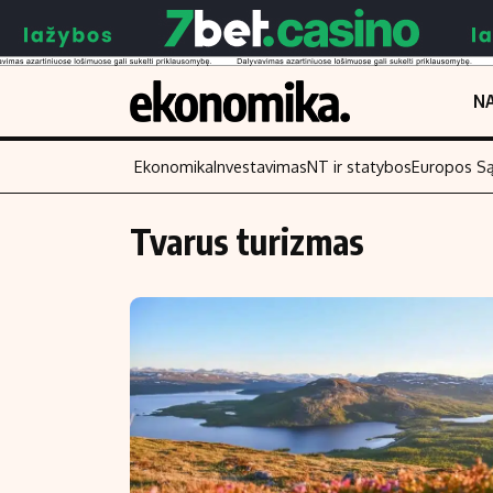
NA
Ekonomika
Investavimas
NT ir statybos
Europos S
Tvarus turizmas
Turinys
Skaitykite
Naujienos
Finansai
Aplinka
Įmonės
Verslas
Žemės ūkis
Energetika
Technologijos
Ekonomika
Laisvalaikis
Politika