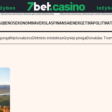
UJIENOS
EKONOMIKA
VERSLAS
FINANSAI
ENERGETIKA
POLITIKA
ąjunga
Kriptovaliutos
Dirbtinis intelektas
Grynieji pinigai
Donaldas Tru
Populiarios temos
Titulinis
Investavimas
Nedarbo išmo
Akcijų rinka
Indėliai
Saulės elektrinės
Indėlių skaiči
Kriptovaliutos
Būsto finansa
Infliacija
Įdomios nauji
Migracija