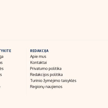
Indėlių palūkanos
TYKITE
REDAKCIJA
ga
Apie mus
as
Kontaktai
nės
Privatumo politika
as
Redakcijos politika
Turinio žymėjimo taisyklės
e
Regionų naujienos