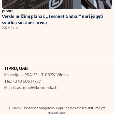
Populiarios temos
Titulinis
ĮMONĖS
Verslo milžinų planai: „Tesonet Global“ nori įsigyti
Investavimas
Nedarbo išmokos skaičiuoklė
svarbią sostinės areną
Akcijų rinka
Indėliai
2026-04-15
Saulės elektrinės
Indėlių skaičiuoklė
Kriptovaliutos
Būsto finansai
Infliacija
Įdomios naujienos
Migracija
TIPRO, UAB
Kalvarijų g. 99A-33, LT-08219 Vilnius
Redakcija
Tel.: +370 606 17737
Apie mus
El. paštas:
info@ekonomika.lt
Redakcijos politika
Privatumo politika
Turinio žymėjimo taisyklės
© 2026 Visos teisės saugomos. Kopijuoti be raštiško sutikimo yra
draudžiama.