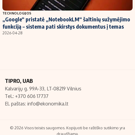
Populiarios temos
Titulinis
TECHNOLOGIJOS
„Google“ pristatė „NotebookLM“ šaltinių sužymėjimo
Investavimas
Nedarbo išmokos skaičiuoklė
funkciją – sistema pati skirstys dokumentus į temas
Akcijų rinka
Indėliai
2026-04-28
Saulės elektrinės
Indėlių skaičiuoklė
Kriptovaliutos
Būsto finansai
Infliacija
Įdomios naujienos
Migracija
TIPRO, UAB
Kalvarijų g. 99A-33, LT-08219 Vilnius
Redakcija
Tel.: +370 606 17737
Apie mus
El. paštas:
info@ekonomika.lt
Redakcijos politika
Privatumo politika
Turinio žymėjimo taisyklės
© 2026 Visos teisės saugomos. Kopijuoti be raštiško sutikimo yra
draudžiama.