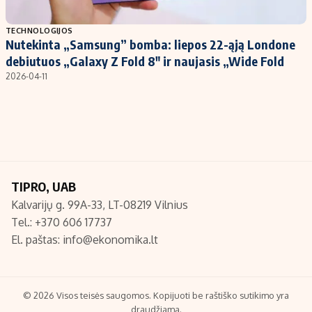
Populiarios temos
Titulinis
TECHNOLOGIJOS
Nutekinta „Samsung” bomba: liepos 22-ąją Londone
Investavimas
Nedarbo išmokos skaičiuoklė
debiutuos „Galaxy Z Fold 8″ ir naujasis „Wide Fold
Akcijų rinka
Indėliai
2026-04-11
Saulės elektrinės
Indėlių skaičiuoklė
Kriptovaliutos
Būsto finansai
Infliacija
Įdomios naujienos
Migracija
TIPRO, UAB
Kalvarijų g. 99A-33, LT-08219 Vilnius
Redakcija
Tel.: +370 606 17737
Apie mus
El. paštas:
info@ekonomika.lt
Redakcijos politika
Privatumo politika
Turinio žymėjimo taisyklės
© 2026 Visos teisės saugomos. Kopijuoti be raštiško sutikimo yra
draudžiama.