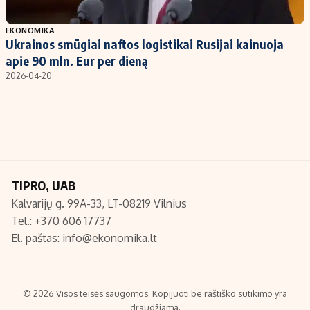
Populiarios temos
Titulinis
EKONOMIKA
Ukrainos smūgiai naftos logistikai Rusijai kainuoja
Investavimas
Nedarbo išmokos skaičiuoklė
apie 90 mln. Eur per dieną
Akcijų rinka
Indėliai
2026-04-20
Saulės elektrinės
Indėlių skaičiuoklė
Kriptovaliutos
Būsto finansai
Infliacija
Įdomios naujienos
Migracija
TIPRO, UAB
Kalvarijų g. 99A-33, LT-08219 Vilnius
Redakcija
Tel.: +370 606 17737
Apie mus
El. paštas:
info@ekonomika.lt
Redakcijos politika
Privatumo politika
Turinio žymėjimo taisyklės
© 2026 Visos teisės saugomos. Kopijuoti be raštiško sutikimo yra
draudžiama.