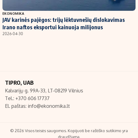
Populiarios temos
Titulinis
EKONOMIKA
JAV karinės pajėgos: trijų lėktuvnešių dislokavimas
Investavimas
Nedarbo išmokos skaičiuoklė
Irano naftos eksportui kainuoja milijonus
Akcijų rinka
Indėliai
2026-04-30
Saulės elektrinės
Indėlių skaičiuoklė
Kriptovaliutos
Būsto finansai
Infliacija
Įdomios naujienos
Migracija
TIPRO, UAB
Kalvarijų g. 99A-33, LT-08219 Vilnius
Redakcija
Tel.: +370 606 17737
Apie mus
El. paštas:
info@ekonomika.lt
Redakcijos politika
Privatumo politika
Turinio žymėjimo taisyklės
© 2026 Visos teisės saugomos. Kopijuoti be raštiško sutikimo yra
draudžiama.