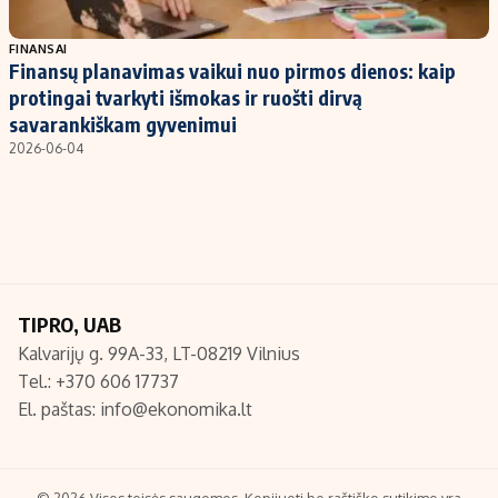
Populiarios temos
Titulinis
FINANSAI
Finansų planavimas vaikui nuo pirmos dienos: kaip
Investavimas
Nedarbo išmokos skaičiuoklė
protingai tvarkyti išmokas ir ruošti dirvą
Akcijų rinka
Indėliai
savarankiškam gyvenimui
2026-06-04
Saulės elektrinės
Indėlių skaičiuoklė
Kriptovaliutos
Būsto finansai
Infliacija
Įdomios naujienos
Migracija
TIPRO, UAB
Redakcija
Kalvarijų g. 99A-33, LT-08219 Vilnius
Apie mus
Tel.: +370 606 17737
Redakcijos politika
El. paštas:
info@ekonomika.lt
Privatumo politika
Turinio žymėjimo taisyklės