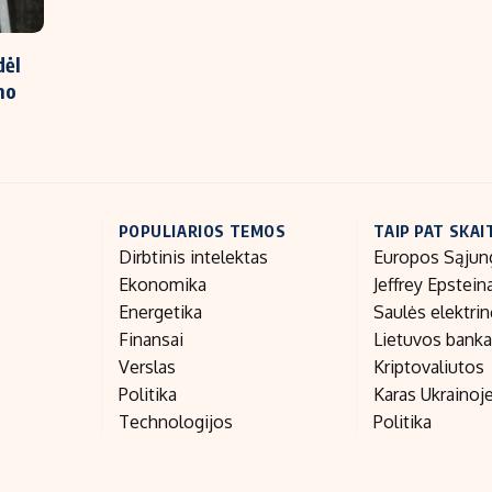
dėl
mo
POPULIARIOS TEMOS
TAIP PAT SKAI
Dirbtinis intelektas
Europos Sąjun
Ekonomika
Jeffrey Epstein
Energetika
Saulės elektri
Finansai
Lietuvos bank
Verslas
Kriptovaliutos
Politika
Karas Ukrainoj
Technologijos
Politika