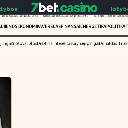
UJIENOS
EKONOMIKA
VERSLAS
FINANSAI
ENERGETIKA
POLITIKA
ąjunga
Kriptovaliutos
Dirbtinis intelektas
Grynieji pinigai
Donaldas Tru
Populiarios temos
Titulinis
Investavimas
Nedarbo išmo
Akcijų rinka
Indėliai
Saulės elektrinės
Indėlių skaiči
Kriptovaliutos
Būsto finansa
Infliacija
Įdomios nauji
Migracija