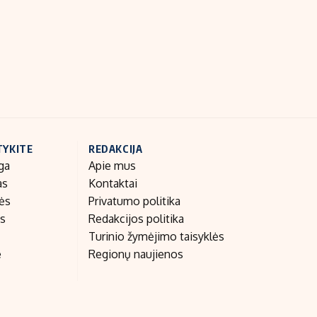
Indėlių palūkanos
TYKITE
REDAKCIJA
ga
Apie mus
as
Kontaktai
nės
Privatumo politika
as
Redakcijos politika
Turinio žymėjimo taisyklės
e
Regionų naujienos