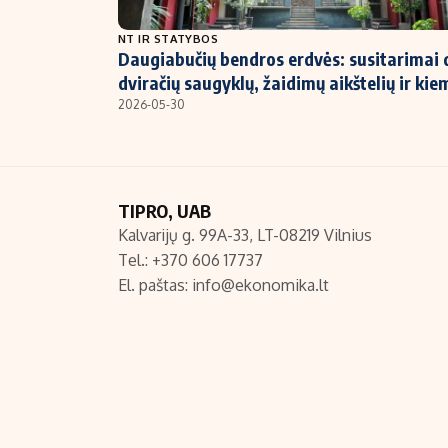
NT ir statybos
NT IR STATYBOS
Daugiabučių bendros erdvės: susitarimai 
dviračių saugyklų, žaidimų aikštelių ir kie
2026-05-30
TIPRO, UAB
Kalvarijų g. 99A-33, LT-08219 Vilnius
Tel.: +370 606 17737
El. paštas:
info@ekonomika.lt