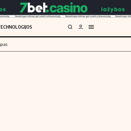
TECHNOLOGIJOS
mpas
Redakcija
kos skaičiuoklė
Apie mus
Redakcijos politika
uoklė
Privatumo politika
i
Turinio žymėjimo taisyklės
enos
Kontaktai
Regionų naujienos