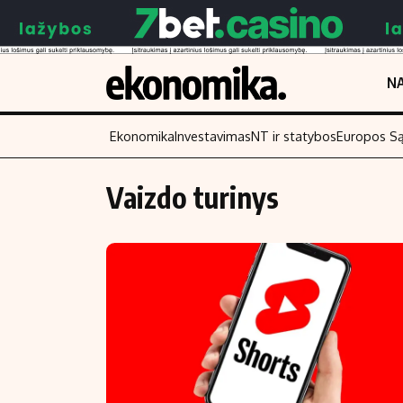
NA
Ekonomika
Investavimas
NT ir statybos
Europos S
Vaizdo turinys
Turinys
Skaitykite
Naujienos
Finansai
Aplinka
Įmonės
Verslas
Žemės ūkis
Energetika
Technologijos
Ekonomika
Laisvalaikis
Politika