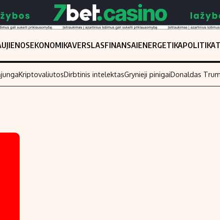
UJIENOS
EKONOMIKA
VERSLAS
FINANSAI
ENERGETIKA
POLITIKA
ąjunga
Kriptovaliutos
Dirbtinis intelektas
Grynieji pinigai
Donaldas Tru
Populiarios temos
Titulinis
Investavimas
Nedarbo išmo
Akcijų rinka
Indėliai
Saulės elektrinės
Indėlių skaiči
Kriptovaliutos
Būsto finansa
Infliacija
Įdomios nauji
Migracija