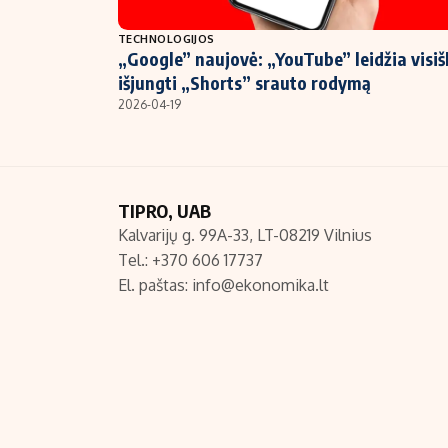
NT ir statybos
TECHNOLOGIJOS
„Google” naujovė: „YouTube” leidžia visiš
išjungti „Shorts” srauto rodymą
2026-04-19
TIPRO, UAB
Kalvarijų g. 99A-33, LT-08219 Vilnius
Tel.: +370 606 17737
El. paštas:
info@ekonomika.lt