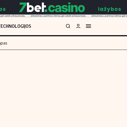
TECHNOLOGIJOS
mpas
Redakcija
kos skaičiuoklė
Apie mus
Redakcijos politika
uoklė
Privatumo politika
i
Turinio žymėjimo taisyklės
enos
Kontaktai
Regionų naujienos