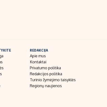
Indėlių palūkanos
TYKITE
REDAKCIJA
ga
Apie mus
as
Kontaktai
nės
Privatumo politika
as
Redakcijos politika
Turinio žymėjimo taisyklės
e
Regionų naujienos