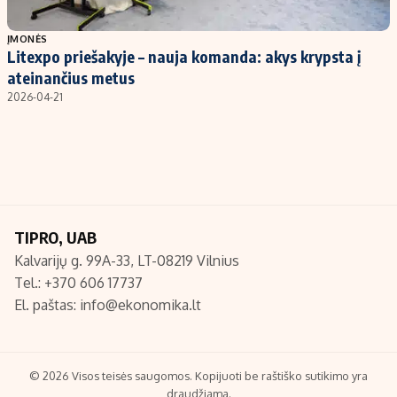
Populiarios temos
Titulinis
ĮMONĖS
Litexpo priešakyje – nauja komanda: akys krypsta į
Investavimas
Nedarbo išmokos skaičiuoklė
ateinančius metus
Akcijų rinka
Indėliai
2026-04-21
Saulės elektrinės
Indėlių skaičiuoklė
Kriptovaliutos
Būsto finansai
Infliacija
Įdomios naujienos
Migracija
TIPRO, UAB
Kalvarijų g. 99A-33, LT-08219 Vilnius
Redakcija
Tel.: +370 606 17737
Apie mus
El. paštas:
info@ekonomika.lt
Redakcijos politika
Privatumo politika
Turinio žymėjimo taisyklės
© 2026 Visos teisės saugomos. Kopijuoti be raštiško sutikimo yra
draudžiama.