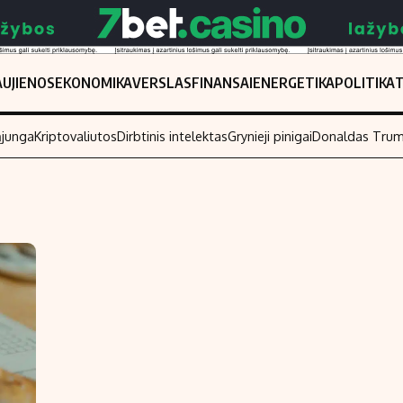
UJIENOS
EKONOMIKA
VERSLAS
FINANSAI
ENERGETIKA
POLITIKA
ąjunga
Kriptovaliutos
Dirbtinis intelektas
Grynieji pinigai
Donaldas Tru
Populiarios temos
Titulinis
Investavimas
Nedarbo išmo
Akcijų rinka
Indėliai
Saulės elektrinės
Indėlių skaiči
Kriptovaliutos
Būsto finansa
Infliacija
Įdomios nauji
Migracija