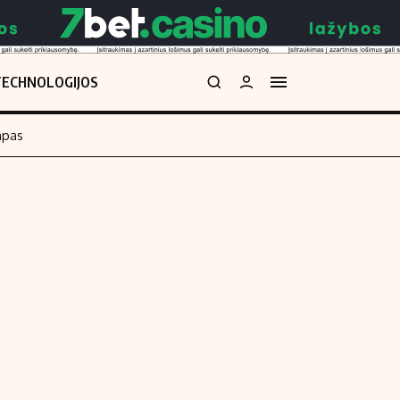
TECHNOLOGIJOS
mpas
Redakcija
kos skaičiuoklė
Apie mus
Redakcijos politika
uoklė
Privatumo politika
i
Turinio žymėjimo taisyklės
enos
Kontaktai
Regionų naujienos