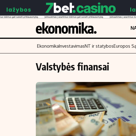
NA
Ekonomika
Investavimas
NT ir statybos
Europos S
Valstybės finansai
Turinys
Skaitykite
Naujienos
Finansai
Aplinka
Įmonės
Verslas
Žemės ūkis
Energetika
Technologijos
Ekonomika
Laisvalaikis
Politika