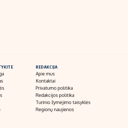
Indėlių palūkanos
TYKITE
REDAKCIJA
ga
Apie mus
as
Kontaktai
nės
Privatumo politika
as
Redakcijos politika
Turinio žymėjimo taisyklės
e
Regionų naujienos