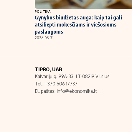
NT ir statybos
POLITIKA
Gynybos biudžetas auga: kaip tai gali
atsiliepti mokesčiams ir viešosioms
paslaugoms
2026-05-31
TIPRO, UAB
Kalvarijų g. 99A-33, LT-08219 Vilnius
Tel.: +370 606 17737
El. paštas:
info@ekonomika.lt