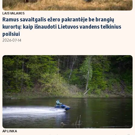
Populiarios temos
Titulinis
LAISVALAIKIS
Ramus savaitgalis ežero pakrantėje be brangių
Investavimas
Nedarbo išmokos skaičiuoklė
kurortų: kaip išnaudoti Lietuvos vandens telkinius
Akcijų rinka
Indėliai
poilsiui
2026-07-14
Saulės elektrinės
Indėlių skaičiuoklė
Kriptovaliutos
Būsto finansai
Infliacija
Įdomios naujienos
Migracija
Redakcija
Apie mus
Redakcijos politika
Privatumo politika
Turinio žymėjimo taisyklės
APLINKA