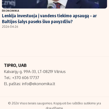
Populiarios temos
Titulinis
EKONOMIKA
Lenkija investuoja į vandens tiekimo apsaugą – ar
Investavimas
Nedarbo išmokos skaičiuoklė
Baltijos šalys paseks šiuo pavyzdžiu?
Akcijų rinka
Indėliai
2026-04-26
Saulės elektrinės
Indėlių skaičiuoklė
Kriptovaliutos
Būsto finansai
Infliacija
Įdomios naujienos
Migracija
TIPRO, UAB
Kalvarijų g. 99A-33, LT-08219 Vilnius
Redakcija
Tel.: +370 606 17737
Apie mus
El. paštas:
info@ekonomika.lt
Redakcijos politika
Privatumo politika
Turinio žymėjimo taisyklės
© 2026 Visos teisės saugomos. Kopijuoti be raštiško sutikimo yra
draudžiama.