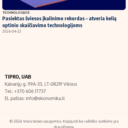
Populiarios temos
Titulinis
TECHNOLOGIJOS
Pasiektas šviesos įkalinimo rekordas – atveria kelią
Investavimas
Nedarbo išmokos skaičiuoklė
optinio skaičiavimo technologijoms
Akcijų rinka
Indėliai
2026-04-22
Saulės elektrinės
Indėlių skaičiuoklė
Kriptovaliutos
Būsto finansai
Infliacija
Įdomios naujienos
Migracija
TIPRO, UAB
Kalvarijų g. 99A-33, LT-08219 Vilnius
Redakcija
Tel.: +370 606 17737
Apie mus
El. paštas:
info@ekonomika.lt
Redakcijos politika
Privatumo politika
Turinio žymėjimo taisyklės
© 2026 Visos teisės saugomos. Kopijuoti be raštiško sutikimo yra
draudžiama.