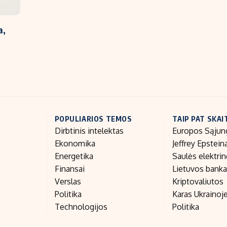
a,
POPULIARIOS TEMOS
TAIP PAT SKAI
Dirbtinis intelektas
Europos Sąjun
Ekonomika
Jeffrey Epstein
Energetika
Saulės elektri
Finansai
Lietuvos bank
Verslas
Kriptovaliutos
Politika
Karas Ukrainoj
Technologijos
Politika