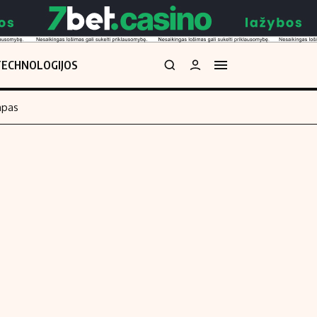
TECHNOLOGIJOS
mpas
Redakcija
kos skaičiuoklė
Apie mus
Redakcijos politika
uoklė
Privatumo politika
i
Turinio žymėjimo taisyklės
enos
Kontaktai
Regionų naujienos