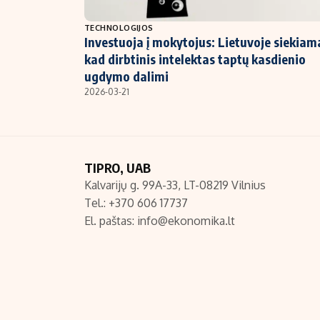
NT ir statybos
TECHNOLOGIJOS
Investuoja į mokytojus: Lietuvoje siekiam
kad dirbtinis intelektas taptų kasdienio
ugdymo dalimi
2026-03-21
TIPRO, UAB
Kalvarijų g. 99A-33, LT-08219 Vilnius
Tel.: +370 606 17737
El. paštas:
info@ekonomika.lt