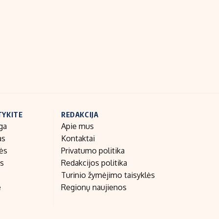
Indėlių palūkanos
TYKITE
REDAKCIJA
ga
Apie mus
as
Kontaktai
nės
Privatumo politika
as
Redakcijos politika
Turinio žymėjimo taisyklės
e
Regionų naujienos