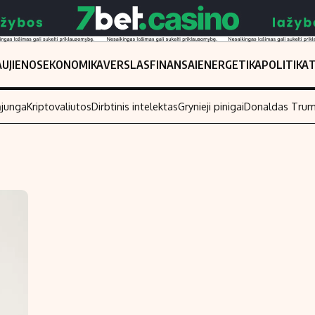
UJIENOS
EKONOMIKA
VERSLAS
FINANSAI
ENERGETIKA
POLITIKA
ąjunga
Kriptovaliutos
Dirbtinis intelektas
Grynieji pinigai
Donaldas Tru
Populiarios temos
Titulinis
Investavimas
Nedarbo išmo
Akcijų rinka
Indėliai
Saulės elektrinės
Indėlių skaiči
Kriptovaliutos
Būsto finansa
Infliacija
Įdomios nauji
Migracija