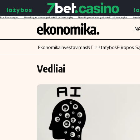
NA
Ekonomika
Investavimas
NT ir statybos
Europos S
Vedliai
Turinys
Skaitykite
Naujienos
Finansai
Aplinka
Įmonės
Verslas
Žemės ūkis
Energetika
Technologijos
Ekonomika
Laisvalaikis
Politika