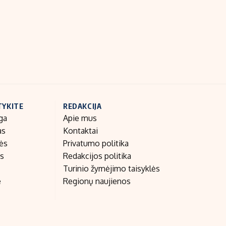
Indėlių palūkanos
TYKITE
REDAKCIJA
ga
Apie mus
as
Kontaktai
nės
Privatumo politika
as
Redakcijos politika
Turinio žymėjimo taisyklės
e
Regionų naujienos