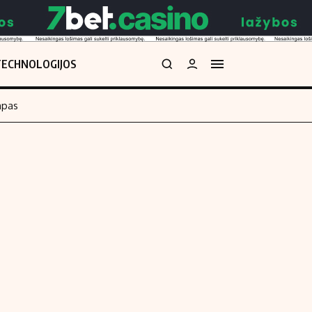
TECHNOLOGIJOS
mpas
Redakcija
kos skaičiuoklė
Apie mus
Redakcijos politika
uoklė
Privatumo politika
i
Turinio žymėjimo taisyklės
enos
Kontaktai
Regionų naujienos