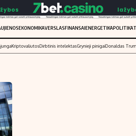
UJIENOS
EKONOMIKA
VERSLAS
FINANSAI
ENERGETIKA
POLITIKA
ąjunga
Kriptovaliutos
Dirbtinis intelektas
Grynieji pinigai
Donaldas Tru
Populiarios temos
Titulinis
Investavimas
Nedarbo išmo
Akcijų rinka
Indėliai
Saulės elektrinės
Indėlių skaiči
Kriptovaliutos
Būsto finansa
Infliacija
Įdomios nauji
Migracija