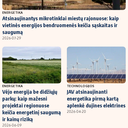
Populiarios temos
Titulinis
ENERGETIKA
Atsinaujinantys mikrotinklai miestų rajonuose: kaip
Investavimas
Nedarbo išmokos skaičiuoklė
vietinės energijos bendruomenės keičia sąskaitas ir
Akcijų rinka
Indėliai
saugumą
2026-07-29
Saulės elektrinės
Indėlių skaičiuoklė
Kriptovaliutos
Būsto finansai
Infliacija
Įdomios naujienos
Migracija
Redakcija
ENERGETIKA
TECHNOLOGIJOS
Vėjo energija be didžiųjų
JAV atsinaujinanti
Apie mus
parkų: kaip mažesni
energetika pirmą kartą
Redakcijos politika
projektai regionuose
aplenkė dujines elektrines
keičia energetinį saugumą
2026-04-20
Privatumo politika
ir kainų riziką
Turinio žymėjimo taisyklės
2026-06-09