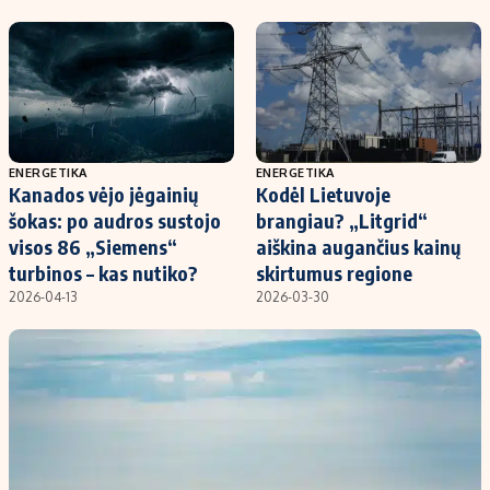
Kontaktai
Regionų naujienos
Indėlių palūkanos
ENERGETIKA
ENERGETIKA
Kanados vėjo jėgainių
Kodėl Lietuvoje
šokas: po audros sustojo
brangiau? „Litgrid“
visos 86 „Siemens“
aiškina augančius kainų
turbinos – kas nutiko?
skirtumus regione
2026-04-13
2026-03-30