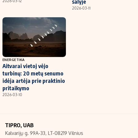
šalyje
2026-03-12
2026-03-11
ENERGETIKA
Aitvarai vietoj vėjo
turbinų: 20 metų senumo
idėja artėja prie praktinio
pritaikymo
2026-03-10
TIPRO, UAB
Kalvarijų g. 99A-33, LT-08219 Vilnius