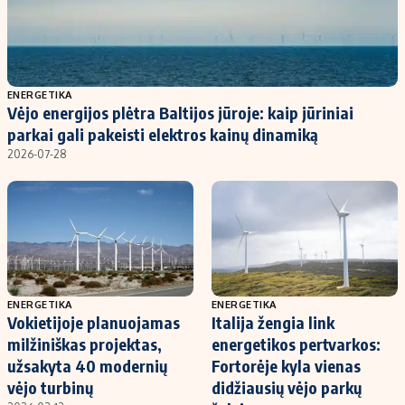
ENERGETIKA
Vėjo energijos plėtra Baltijos jūroje: kaip jūriniai
parkai gali pakeisti elektros kainų dinamiką
2026-07-28
ENERGETIKA
ENERGETIKA
Vokietijoje planuojamas
Italija žengia link
milžiniškas projektas,
energetikos pertvarkos:
užsakyta 40 modernių
Fortorėje kyla vienas
vėjo turbinų
didžiausių vėjo parkų