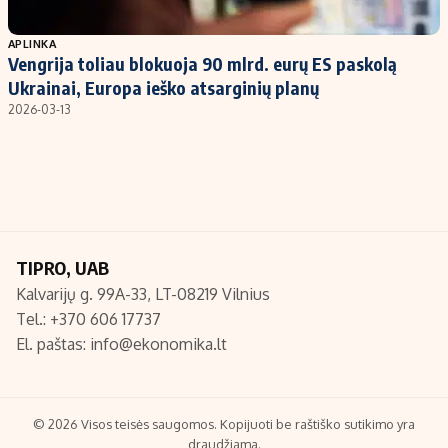
Populiarios temos
Titulinis
APLINKA
Vengrija toliau blokuoja 90 mlrd. eurų ES paskolą
Investavimas
Nedarbo išmokos skaičiuoklė
Ukrainai, Europa ieško atsarginių planų
Akcijų rinka
Indėliai
2026-03-13
Saulės elektrinės
Indėlių skaičiuoklė
Kriptovaliutos
Būsto finansai
Infliacija
Įdomios naujienos
Migracija
TIPRO, UAB
Kalvarijų g. 99A-33, LT-08219 Vilnius
Redakcija
Tel.: +370 606 17737
Apie mus
El. paštas:
info@ekonomika.lt
Redakcijos politika
Privatumo politika
Turinio žymėjimo taisyklės
© 2026 Visos teisės saugomos. Kopijuoti be raštiško sutikimo yra
draudžiama.