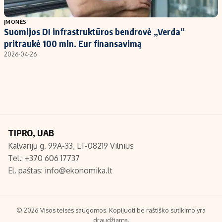
Populiarios temos
Titulinis
ĮMONĖS
Suomijos DI infrastruktūros bendrovė „Verda“
Investavimas
Nedarbo išmokos skaičiuoklė
pritraukė 100 mln. Eur finansavimą
Akcijų rinka
Indėliai
2026-04-26
Saulės elektrinės
Indėlių skaičiuoklė
Kriptovaliutos
Būsto finansai
Infliacija
Įdomios naujienos
Migracija
TIPRO, UAB
Kalvarijų g. 99A-33, LT-08219 Vilnius
Redakcija
Tel.: +370 606 17737
Apie mus
El. paštas:
info@ekonomika.lt
Redakcijos politika
Privatumo politika
Turinio žymėjimo taisyklės
© 2026 Visos teisės saugomos. Kopijuoti be raštiško sutikimo yra
draudžiama.