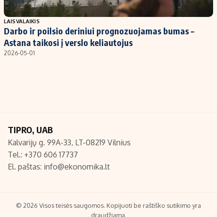
Populiarios temos
Titulinis
LAISVALAIKIS
Darbo ir poilsio deriniui prognozuojamas bumas –
Investavimas
Nedarbo išmokos skaičiuoklė
Astana taikosi į verslo keliautojus
Akcijų rinka
Indėliai
2026-05-01
Saulės elektrinės
Indėlių skaičiuoklė
Kriptovaliutos
Būsto finansai
Infliacija
Įdomios naujienos
Migracija
TIPRO, UAB
Kalvarijų g. 99A-33, LT-08219 Vilnius
Redakcija
Tel.: +370 606 17737
Apie mus
El. paštas:
info@ekonomika.lt
Redakcijos politika
Privatumo politika
Turinio žymėjimo taisyklės
© 2026 Visos teisės saugomos. Kopijuoti be raštiško sutikimo yra
draudžiama.