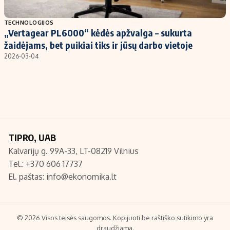
Populiarios temos
Titulinis
TECHNOLOGIJOS
„Vertagear PL6000“ kėdės apžvalga – sukurta
Investavimas
Nedarbo išmokos skaičiuoklė
žaidėjams, bet puikiai tiks ir jūsų darbo vietoje
Akcijų rinka
Indėliai
2026-03-04
Saulės elektrinės
Indėlių skaičiuoklė
Kriptovaliutos
Būsto finansai
Infliacija
Įdomios naujienos
Migracija
TIPRO, UAB
Kalvarijų g. 99A-33, LT-08219 Vilnius
Redakcija
Tel.: +370 606 17737
Apie mus
El. paštas:
info@ekonomika.lt
Redakcijos politika
Privatumo politika
Turinio žymėjimo taisyklės
© 2026 Visos teisės saugomos. Kopijuoti be raštiško sutikimo yra
draudžiama.