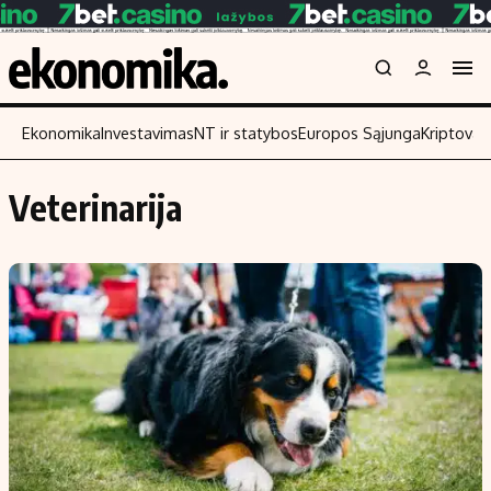
Ekonomika
Investavimas
NT ir statybos
Europos Sąjunga
Kriptoval
Veterinarija
Turinys
Skaitykite
Naujienos
Finansai
Aplinka
Įmonės
Verslas
Žemės ūkis
Energetika
Technologijos
Ekonomika
Laisvalaikis
Politika
NT ir statybos