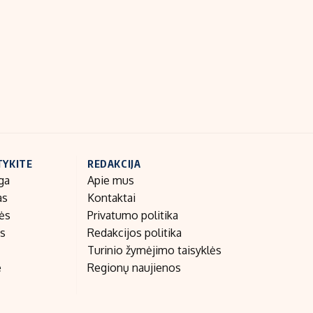
Indėlių palūkanos
TYKITE
REDAKCIJA
ga
Apie mus
as
Kontaktai
nės
Privatumo politika
as
Redakcijos politika
Turinio žymėjimo taisyklės
e
Regionų naujienos