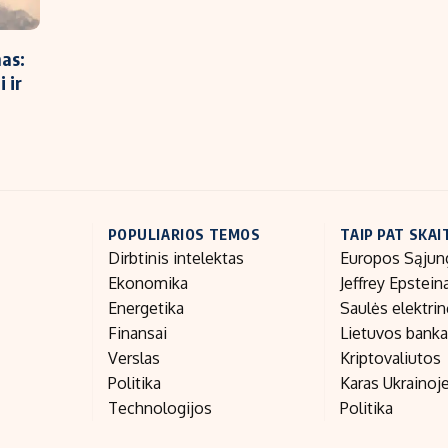
mas:
 ir
POPULIARIOS TEMOS
TAIP PAT SKAI
Dirbtinis intelektas
Europos Sąjun
Ekonomika
Jeffrey Epstein
Energetika
Saulės elektri
Finansai
Lietuvos bank
Verslas
Kriptovaliutos
Politika
Karas Ukrainoj
Technologijos
Politika