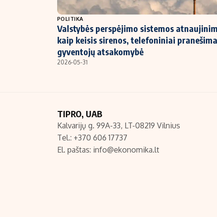
NT ir statybos
POLITIKA
Valstybės perspėjimo sistemos atnaujini
kaip keisis sirenos, telefoniniai pranešimai
gyventojų atsakomybė
2026-05-31
TIPRO, UAB
Kalvarijų g. 99A-33, LT-08219 Vilnius
Tel.: +370 606 17737
El. paštas:
info@ekonomika.lt