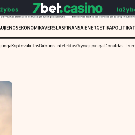
UJIENOS
EKONOMIKA
VERSLAS
FINANSAI
ENERGETIKA
POLITIKA
ąjunga
Kriptovaliutos
Dirbtinis intelektas
Grynieji pinigai
Donaldas Tru
Populiarios temos
Titulinis
Investavimas
Nedarbo išmo
Akcijų rinka
Indėliai
Saulės elektrinės
Indėlių skaiči
Kriptovaliutos
Būsto finansa
Infliacija
Įdomios nauji
Migracija