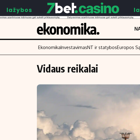
NA
Ekonomika
Investavimas
NT ir statybos
Europos S
Vidaus reikalai
Turinys
Skaitykite
Naujienos
Finansai
Aplinka
Įmonės
Verslas
Žemės ūkis
Energetika
Technologijos
Ekonomika
Laisvalaikis
Politika