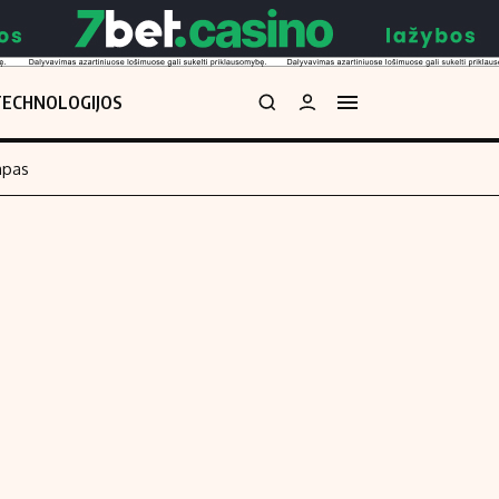
TECHNOLOGIJOS
mpas
Redakcija
kos skaičiuoklė
Apie mus
Redakcijos politika
uoklė
Privatumo politika
i
Turinio žymėjimo taisyklės
enos
Kontaktai
Regionų naujienos