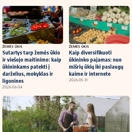
Kontaktai
Regionų naujienos
Indėlių palūkanos
ŽEMĖS ŪKIS
ŽEMĖS ŪKIS
Sutartys tarp žemės ūkio
Kaip diversifikuoti
ir viešojo maitinimo: kaip
ūkininko pajamas: nuo
ūkininkams patekti į
mišrių ūkių iki paslaugų
darželius, mokyklas ir
kaime ir internete
ligonines
2026-05-31
2026-06-04