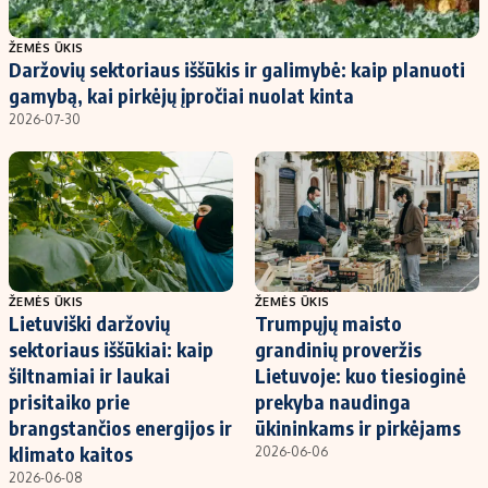
Populiarios temos
Titulinis
ŽEMĖS ŪKIS
Daržovių sektoriaus iššūkis ir galimybė: kaip planuoti
Investavimas
Nedarbo išmokos skaičiuoklė
gamybą, kai pirkėjų įpročiai nuolat kinta
Akcijų rinka
Indėliai
2026-07-30
Saulės elektrinės
Indėlių skaičiuoklė
Kriptovaliutos
Būsto finansai
Infliacija
Įdomios naujienos
Migracija
ŽEMĖS ŪKIS
ŽEMĖS ŪKIS
Lietuviški daržovių
Trumpųjų maisto
Redakcija
sektoriaus iššūkiai: kaip
grandinių proveržis
Apie mus
šiltnamiai ir laukai
Lietuvoje: kuo tiesioginė
Redakcijos politika
prisitaiko prie
prekyba naudinga
brangstančios energijos ir
ūkininkams ir pirkėjams
Privatumo politika
klimato kaitos
2026-06-06
Turinio žymėjimo taisyklės
2026-06-08