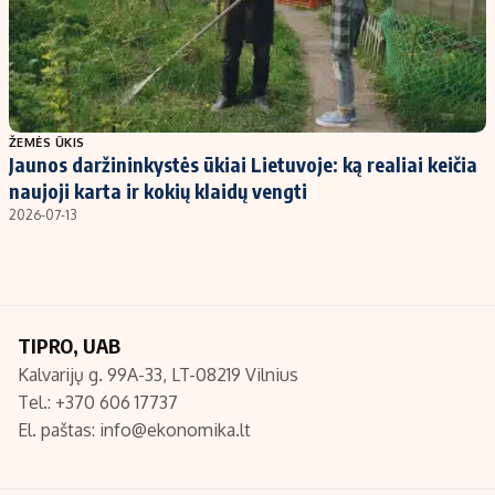
ŽEMĖS ŪKIS
Jaunos daržininkystės ūkiai Lietuvoje: ką realiai keičia
naujoji karta ir kokių klaidų vengti
2026-07-13
TIPRO, UAB
Kalvarijų g. 99A-33, LT-08219 Vilnius
Tel.: +370 606 17737
El. paštas:
info@ekonomika.lt