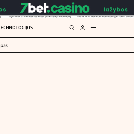
TECHNOLOGIJOS
mpas
Redakcija
kos skaičiuoklė
Apie mus
Redakcijos politika
uoklė
Privatumo politika
i
Turinio žymėjimo taisyklės
enos
Kontaktai
Regionų naujienos