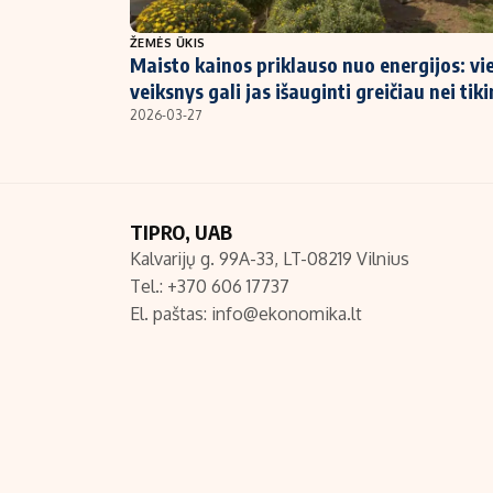
NT ir statybos
ŽEMĖS ŪKIS
Maisto kainos priklauso nuo energijos: vi
veiksnys gali jas išauginti greičiau nei tik
2026-03-27
TIPRO, UAB
Kalvarijų g. 99A-33, LT-08219 Vilnius
Tel.: +370 606 17737
El. paštas:
info@ekonomika.lt