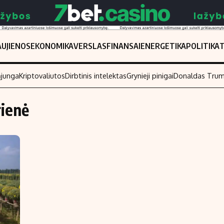
UJIENOS
EKONOMIKA
VERSLAS
FINANSAI
ENERGETIKA
POLITIKA
ąjunga
Kriptovaliutos
Dirbtinis intelektas
Grynieji pinigai
Donaldas Tru
rienė
Populiarios temos
Titulinis
Investavimas
Nedarbo išmo
Akcijų rinka
Indėliai
Saulės elektrinės
Indėlių skaiči
Kriptovaliutos
Būsto finansa
Infliacija
Įdomios nauji
Migracija