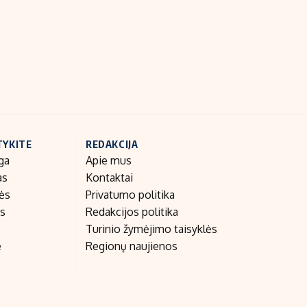
Indėlių palūkanos
TYKITE
REDAKCIJA
ga
Apie mus
as
Kontaktai
nės
Privatumo politika
as
Redakcijos politika
Turinio žymėjimo taisyklės
e
Regionų naujienos