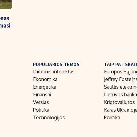
enas
imasi
POPULIARIOS TEMOS
TAIP PAT SKAI
Dirbtinis intelektas
Europos Sąjun
Ekonomika
Jeffrey Epstein
Energetika
Saulės elektri
Finansai
Lietuvos bank
Verslas
Kriptovaliutos
Politika
Karas Ukrainoj
Technologijos
Politika