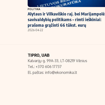
NT ir statybos
POLITIKA
Alytaus ir Vilkaviškio raj. bei Marijampolė
savivaldybių politikams – rimti ieškiniai:
prašoma grąžinti 66 tūkst. eurų
2026-04-22
TIPRO, UAB
Kalvarijų g. 99A-33, LT-08219 Vilnius
Tel.: +370 606 17737
El. paštas:
info@ekonomika.lt