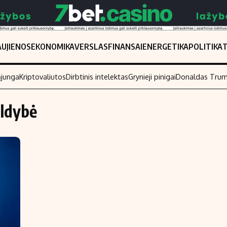
UJIENOS
EKONOMIKA
VERSLAS
FINANSAI
ENERGETIKA
POLITIKA
ąjunga
Kriptovaliutos
Dirbtinis intelektas
Grynieji pinigai
Donaldas Tru
aldybė
Populiarios temos
Titulinis
Investavimas
Nedarbo išmo
Akcijų rinka
Indėliai
Saulės elektrinės
Indėlių skaiči
Kriptovaliutos
Būsto finansa
Infliacija
Įdomios nauji
Migracija