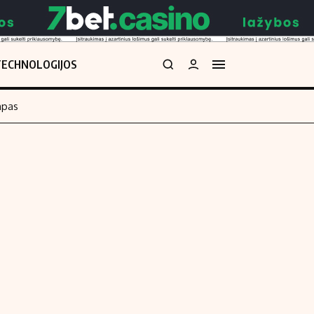
TECHNOLOGIJOS
mpas
Redakcija
kos skaičiuoklė
Apie mus
Redakcijos politika
uoklė
Privatumo politika
i
Turinio žymėjimo taisyklės
enos
Kontaktai
Regionų naujienos