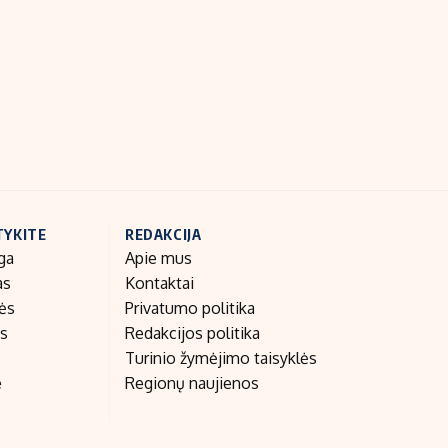
Indėlių palūkanos
TYKITE
REDAKCIJA
ga
Apie mus
as
Kontaktai
nės
Privatumo politika
as
Redakcijos politika
Turinio žymėjimo taisyklės
e
Regionų naujienos