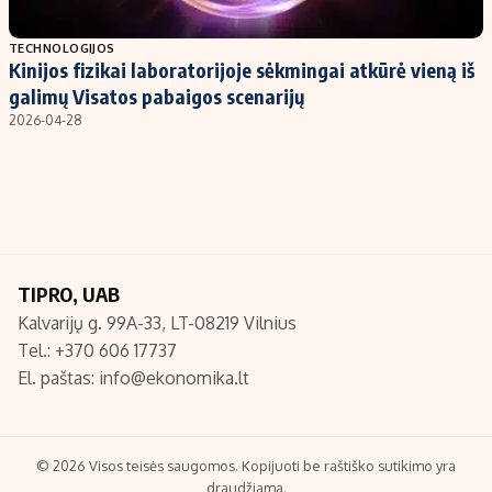
Populiarios temos
Titulinis
TECHNOLOGIJOS
Kinijos fizikai laboratorijoje sėkmingai atkūrė vieną iš
Investavimas
Nedarbo išmokos skaičiuoklė
galimų Visatos pabaigos scenarijų
Akcijų rinka
Indėliai
2026-04-28
Saulės elektrinės
Indėlių skaičiuoklė
Kriptovaliutos
Būsto finansai
Infliacija
Įdomios naujienos
Migracija
TIPRO, UAB
Kalvarijų g. 99A-33, LT-08219 Vilnius
Redakcija
Tel.: +370 606 17737
Apie mus
El. paštas:
info@ekonomika.lt
Redakcijos politika
Privatumo politika
Turinio žymėjimo taisyklės
© 2026 Visos teisės saugomos. Kopijuoti be raštiško sutikimo yra
draudžiama.